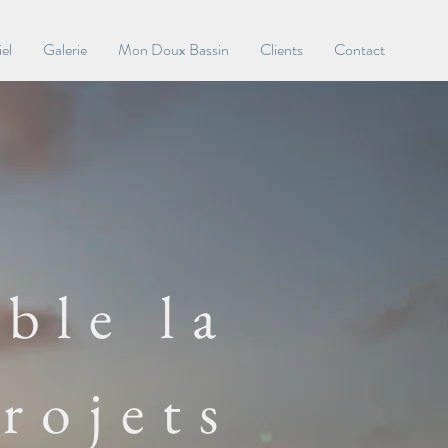
el
Galerie
Mon Doux Bassin
Clients
Contact
ble la
rojets