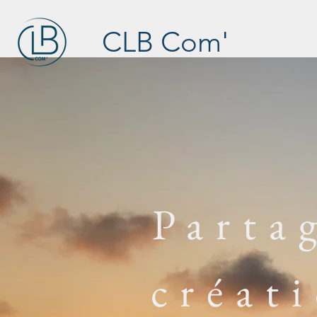
CLB Com'
Parta
créat