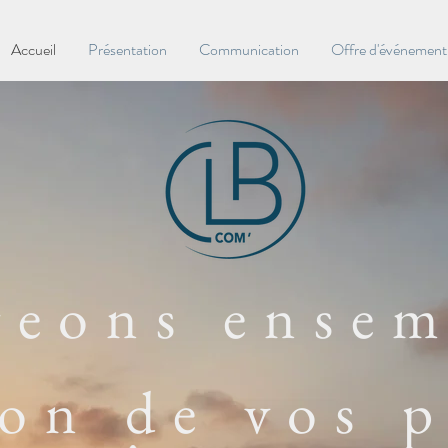
Accueil
Présentation
Communication
Offre d'événementi
geons ensem
ion de vos p